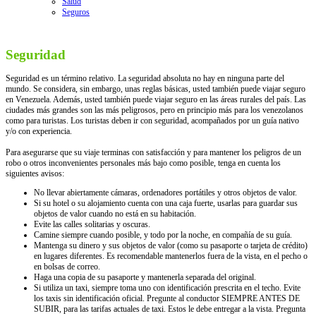
Salud
Seguros
Seguridad
Seguridad es un término relativo. La seguridad absoluta no hay en ninguna parte del
mundo. Se considera, sin embargo, unas reglas básicas, usted también puede viajar seguro
en Venezuela. Además, usted también puede viajar seguro en las áreas rurales del país. Las
ciudades más grandes son las más peligrosos, pero en principio más para los venezolanos
como para turistas. Los turistas deben ir con seguridad, acompañados por un guía nativo
y/o con experiencia.
Para asegurarse que su viaje terminas con satisfacción y para mantener los peligros de un
robo o otros inconvenientes personales más bajo como posible, tenga en cuenta los
siguientes avisos:
No llevar abiertamente cámaras, ordenadores portátiles y otros objetos de valor.
Si su hotel o su alojamiento cuenta con una caja fuerte, usarlas para guardar sus
objetos de valor cuando no está en su habitación.
Evite las calles solitarias y oscuras.
Camine siempre cuando posible, y todo por la noche, en compañía de su guía.
Mantenga su dinero y sus objetos de valor (como su pasaporte o tarjeta de crédito)
en lugares diferentes. Es recomendable mantenerlos fuera de la vista, en el pecho o
en bolsas de correo.
Haga una copia de su pasaporte y mantenerla separada del original.
Si utiliza un taxi, siempre toma uno con identificación prescrita en el techo. Evite
los taxis sin identificación oficial. Pregunte al conductor SIEMPRE ANTES DE
SUBIR, para las tarifas actuales de taxi. Estos le debe entregar a la vista. Pregunta