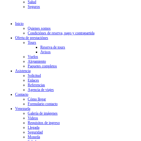
Salud
Seguros
Inicio
Quienes somos
Condiciónes de reserva, pago y contrapartida
Oferta de prestaciónes
Tours
Reserva de tours
Avisos
Vuelos
Alojamiento
Paquetes completos
Asistencia
Solicitud
Enlaces
Referencias
Agencia de viajes
Contacto
Cómo llegar
Formulario contacto
Venezuela
Galería de imágenes
Videos
Requisitos de ingreso
Llegada
Seguridad
Moneda