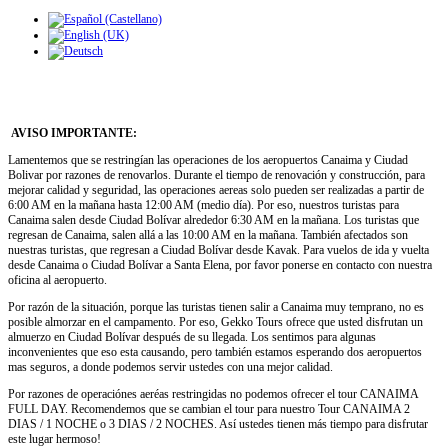
AVISO IMPORTANTE:
Lamentemos que se restringían las operaciones de los aeropuertos Canaima y Ciudad
Bolivar por razones de renovarlos. Durante el tiempo de renovación y construcción, para
mejorar calidad y seguridad, las operaciones aereas solo pueden ser realizadas a partir de
6:00 AM en la mañana hasta 12:00 AM (medio día). Por eso, nuestros turistas para
Canaima salen desde Ciudad Bolívar alrededor 6:30 AM en la mañana. Los turistas que
regresan de Canaima, salen allá a las 10:00 AM en la mañana. También afectados son
nuestras turistas, que regresan a Ciudad Bolívar desde Kavak. Para vuelos de ida y vuelta
desde Canaima o Ciudad Bolívar a Santa Elena, por favor ponerse en contacto con nuestra
oficina al aeropuerto.
Por razón de la situación, porque las turistas tienen salir a Canaima muy temprano, no es
posible almorzar en el campamento. Por eso, Gekko Tours ofrece que usted disfrutan un
almuerzo en Ciudad Bolívar después de su llegada. Los sentimos para algunas
inconvenientes que eso esta causando, pero también estamos esperando dos aeropuertos
mas seguros, a donde podemos servir ustedes con una mejor calidad.
Por razones de operaciónes aeréas restringidas no podemos ofrecer el tour CANAIMA
FULL DAY. Recomendemos que se cambian el tour para nuestro Tour CANAIMA 2
DIAS / 1 NOCHE o 3 DIAS / 2 NOCHES. Así ustedes tienen más tiempo para disfrutar
este lugar hermoso!